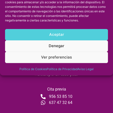
Consistente en pilates + 2 sesiones de tratamiento
cookies para almacenar y/o acceder a la información del dispositivo. El
consentimiento de estas tecnologías nos permitirá procesar datos como
BONO TERAPÉUTICO
el comportamiento de navegación o las identificaciones únicas en este
sitio. No consentir o retirar el consentimiento, puede afectar
negativamente a ciertas características y funciones.
5 SESIONES Masaje terapéutico Descarga de pierna
Hipopresivos Sesiones individuales de pilates
Aceptar
terapéutico Fisioterapia pediátrica Ejercicio terapéutico
Drenaje linfático Suelo pélvico
Denegar
Ver preferencias
Política de Cookies
Política de Privacidad
Aviso Legal
«Fisioterapia en cada paso»
Cita previa
956 53 85 10
637 47 32 64