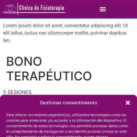
Lorem ipsum dolor sit amet, consectetur adipiscing elit. Ut
elit tellus, luctus nec ullamcorper mattis, pulvinar dapibus
leo.
BONO
TERAPÉUTICO
5 SESIONES
Gestionar consentimiento
Masaje terapéutico
Descarga de pierna
Para ofrecer las mejores experiencias, utilizamos tecnologías como las
Hipopresivos
cookies para almacenar y/o acceder a la información del dispositivo. El
Sesiones individuales de pilates terapéutico
consentimiento de estas tecnologías nos permitirá procesar datos como
el comportamiento de navegación o las identificaciones únicas en este
Fisioterapia pediátrica
sitio. No consentir o retirar el consentimiento, puede afectar