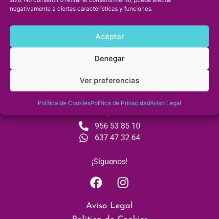
Ejercicio terapéutico
negativamente a ciertas características y funciones.
Drenaje linfático
Suelo pélvico
Aceptar
Denegar
Ver preferencias
«Fisioterapia en cada paso»
Política de Cookies
Política de Privacidad
Aviso Legal
Cita previa
956 53 85 10
637 47 32 64
¡Síguenos!
Aviso Legal