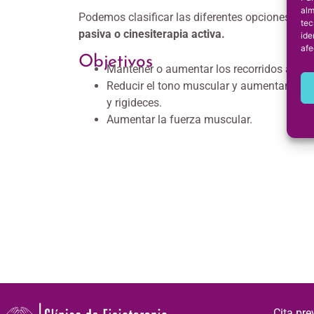
alm
Podemos clasificar las diferentes opciones te
tec
pasiva
o cinesiterapia activa.
ide
afe
Objetivos
Mantener o aumentar los recorridos articu
Reducir el tono muscular y aumentar su tr
y rigideces.
Aumentar la fuerza muscular.
Cita pre