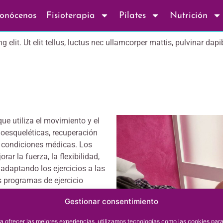
onócenos
Fisioterapia
Pilates
Nutrición
elit. Ut elit tellus, luctus nec ullamcorper mattis, pulvinar dapi
que utiliza el movimiento y el
loesqueléticas, recuperación
s condiciones médicas. Los
rar la fuerza, la flexibilidad,
 adaptando los ejercicios a las
 programas de ejercicio
 ejercicios de resistencia y
Gestionar consentimiento
udar en la recuperación y
a ofrecer las mejores experiencias, utilizamos tecnologías como las cookies par