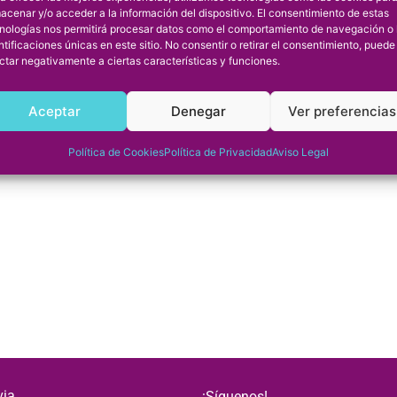
acenar y/o acceder a la información del dispositivo. El consentimiento de estas
rapéuticas como
cinesiterapia
nologías nos permitirá procesar datos como el comportamiento de navegación o 
ntificaciones únicas en este sitio. No consentir o retirar el consentimiento, puede
ctar negativamente a ciertas características y funciones.
lares.
ofismo, evitando contracturas
Aceptar
Denegar
Ver preferencias
Política de Cookies
Política de Privacidad
Aviso Legal
via
¡Síguenos!