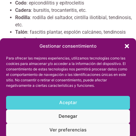
Codo
: epicondilitis y epitrocleitis
Cadera
: bursitis, trocanteritis, etc.
Rodilla
: rodilla del saltador, cintilla iliotibial, tendinosis,
etc.
Talón
: fascitis plantar, espolón calcáneo, tendinosis
aquílea, etc.
Gestionar consentimiento
Muscular
: puntos gatillo, fibrosis post-rotura,
espasticidad, etc.
Para ofrecer las mejores experiencias, utilizamos tecnologías como las
Beneficios
Efecto analgésico y eliminación del dolor
cookies para almacenar y/o acceder a la información del dispositivo. El
consentimiento de estas tecnologías nos permitirá procesar datos como
Aceleración de la curación y regeneración
el comportamiento de navegación o las identificaciones únicas en este
Restauración de la movilidad
sitio. No consentir o retirar el consentimiento, puede afectar
negativamente a ciertas características y funciones.
Ver tarifas
Aceptar
Denegar
Ver preferencias