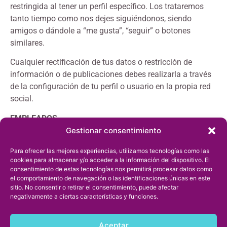
restringida al tener un perfil específico. Los trataremos
tanto tiempo como nos dejes siguiéndonos, siendo
amigos o dándole a “me gusta”, “seguir” o botones
similares.
Cualquier rectificación de tus datos o restricción de
información o de publicaciones debes realizarla a través
de la configuración de tu perfil o usuario en la propia red
social.
EMPLEADOS
Gestionar consentimiento
¿Con que finalidades se tratarán sus datos personales?
Para ofrecer las mejores experiencias, utilizamos tecnologías como las
Gestión de la relación con el trabajador/colaborador
cookies para almacenar y/o acceder a la información del dispositivo. El
(ya sea laboral, de prestación de servicios o
consentimiento de estas tecnologías nos permitirá procesar datos como
el comportamiento de navegación o las identificaciones únicas en este
colaboración, contrato de prácticas, becarios, etc.) y
sitio. No consentir o retirar el consentimiento, puede afectar
en su caso del expediente del trabajador.
negativamente a ciertas características y funciones.
Realizar todos aquellos trámites administrativos,
fiscales y contables necesarios para cumplir con los
Aceptar