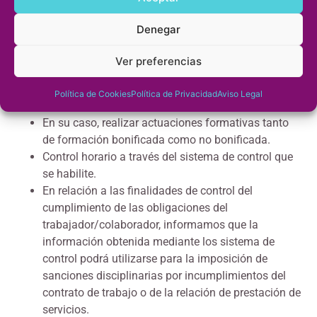
compromisos contractuales, obligaciones en
materia de normativa laboral, Seguridad Social,
Denegar
prevención de riesgos laborales, fiscal y contable.
Gestión de pago de nóminas mediante entidad
Ver preferencias
financiera.
Cobro de la cuota obrera y traslado de la misma al
Política de Cookies
Política de Privacidad
Aviso Legal
Sindicato.
En su caso, realizar actuaciones formativas tanto
de formación bonificada como no bonificada.
Control horario a través del sistema de control que
se habilite.
En relación a las finalidades de control del
cumplimiento de las obligaciones del
trabajador/colaborador, informamos que la
información obtenida mediante los sistema de
control podrá utilizarse para la imposición de
sanciones disciplinarias por incumplimientos del
contrato de trabajo o de la relación de prestación de
servicios.