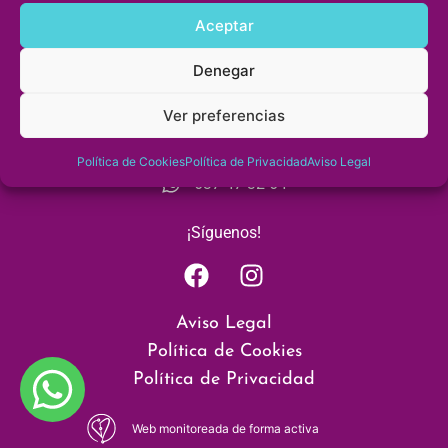
Aceptar
«Fisioterapia en cada paso»
Denegar
Ver preferencias
Cita previa
956 53 85 10
Política de Cookies
Política de Privacidad
Aviso Legal
637 47 32 64
¡Síguenos!
Aviso Legal
Política de Cookies
Política de Privacidad
Web monitoreada de forma activa