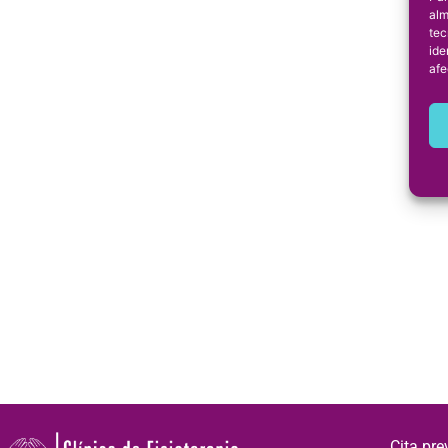
alm
tec
ide
afe
Cita pre