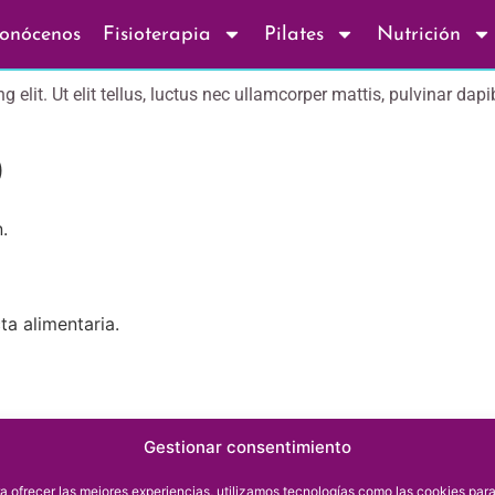
onócenos
Fisioterapia
Pilates
Nutrición
elit. Ut elit tellus, luctus nec ullamcorper mattis, pulvinar dapi
O
.
ta alimentaria.
Gestionar consentimiento
a ofrecer las mejores experiencias, utilizamos tecnologías como las cookies par