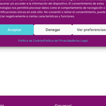
acenar y/o acceder a la información del dispositivo. El consentimiento de estas
nologías nos permitirá procesar datos como el comportamiento de navegación o 
ntificaciones únicas en este sitio. No consentir o retirar el consentimiento, puede
ctar negativamente a ciertas características y funciones.
Aceptar
Denegar
Ver preferencias
Política de Cookies
Política de Privacidad
Aviso Legal
via
¡Síguenos!