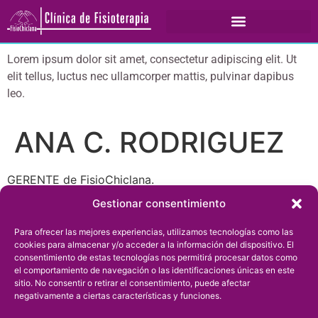
Lorem ipsum dolor sit amet, consectetur adipiscing elit. Ut
elit tellus, luctus nec ullamcorper mattis, pulvinar dapibus
leo.
ANA C. RODRIGUEZ
GERENTE de FisioChiclana.
FISIOTERAPEUTA Y OSTEOPATA CO.
Gestionar consentimiento
Especialista en fisioterapia pediátrica y fisioterapia
Para ofrecer las mejores experiencias, utilizamos tecnologías como las
en lactancia materna.
cookies para almacenar y/o acceder a la información del dispositivo. El
Especialista en pilates terapéutico.
consentimiento de estas tecnologías nos permitirá procesar datos como
el comportamiento de navegación o las identificaciones únicas en este
sitio. No consentir o retirar el consentimiento, puede afectar
negativamente a ciertas características y funciones.