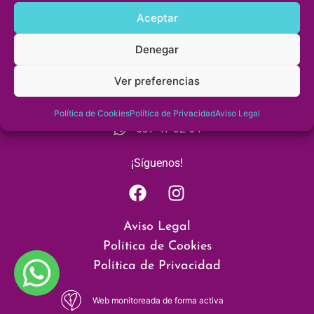
Aceptar
«Fisioterapia en cada paso»
Denegar
Ver preferencias
Cita previa
956 53 85 10
Política de Cookies
Política de Privacidad
Aviso Legal
637 47 32 64
¡Síguenos!
Aviso Legal
Política de Cookies
Política de Privacidad
Web monitoreada de forma activa