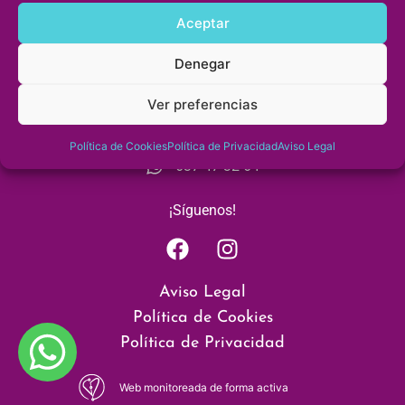
Aceptar
«Fisioterapia en cada paso»
Denegar
Ver preferencias
Cita previa
956 53 85 10
Política de Cookies
Política de Privacidad
Aviso Legal
637 47 32 64
¡Síguenos!
Aviso Legal
Política de Cookies
Política de Privacidad
Web monitoreada de forma activa